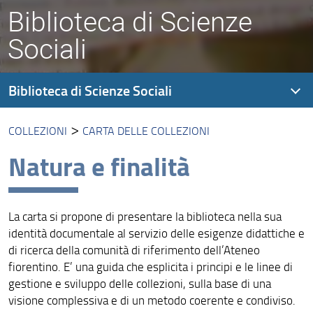
Biblioteca di Scienze
Sociali
Biblioteca di Scienze Sociali
COLLEZIONI
CARTA DELLE COLLEZIONI
Presentazione
Natura e finalità
Modalità di accesso
Organizzazione
La carta si propone di presentare la biblioteca nella sua
Collezioni
identità documentale al servizio delle esigenze didattiche e
Ricerca sugli scaffali
di ricerca della comunità di riferimento dell’Ateneo
fiorentino. E’ una guida che esplicita i principi e le linee di
Prestito, consultazione, rinnovo, prenotazione
gestione e sviluppo delle collezioni, sulla base di una
visione complessiva e di un metodo coerente e condiviso.
Assistenza alla ricerca bibliografica