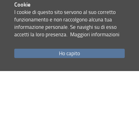
Cookie
finalizzandole agli obiettivi delle diverse attività.
I cookie di questo sito servono al suo corretto
funzionamento e non raccolgono alcuna tua
Con la carta la Biblioteca di Scienze Sociali vuole contribuire
informazione personale. Se navighi su di esso
al confronto e alla riflessione comune, all’interno del
accetti la loro presenza.
Maggiori informazioni
Sistema Bibliotecario di Ateneo, sullo sviluppo e la
gestione delle raccolte.
Ho capito
ultimo aggiornamento
Condividi
09.07.2024
Accesso rapido
OneSearch: cerca libri, riviste, articoli...
Orari e sedi delle biblioteche
Accesso alle risorse online dall'esterno dell'Ateneo