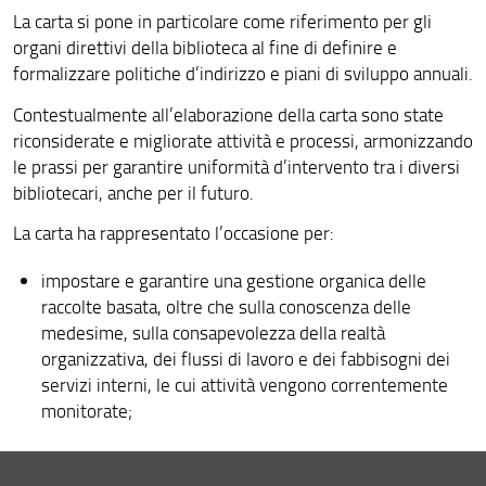
La carta si pone in particolare come riferimento per gli
Corsi per gli utenti
organi direttivi della biblioteca al fine di definire e
formalizzare politiche d’indirizzo e piani di sviluppo annuali.
Fondi e collezioni speciali
Contestualmente all’elaborazione della carta sono state
Fondi archivistici
riconsiderate e migliorate attività e processi, armonizzando
le prassi per garantire uniformità d’intervento tra i diversi
Wikistazione
bibliotecari, anche per il futuro.
Archivio degli eventi
La carta ha rappresentato l’occasione per:
Pubblicazioni
impostare e garantire una gestione organica delle
Centro di Documentazione Europea
raccolte basata, oltre che sulla conoscenza delle
medesime, sulla consapevolezza della realtà
organizzativa, dei flussi di lavoro e dei fabbisogni dei
servizi interni, le cui attività vengono correntemente
monitorate;
consolidare e implementare il monitoraggio e la
valutazione delle collezioni e del loro uso,