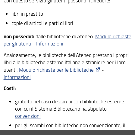
Con questo servizio gli utenti possono richiedere:
Consultazione tesi di laurea
libri in prestito
Guide e Tutorial
copie di articoli e parti di libri
Pubblicare in Accesso aperto
non posseduti
dalle biblioteche di Ateneo.
Modulo richieste
Assistenza alla valutazione della ricerca scientifica
per gli utenti
-
Informazioni
Analogamente, le biblioteche dell'Ateneo prestano i propri
Accesso alle risorse online dall'esterno dell'Ateneo
libri alle biblioteche esterne italiane e straniere per i loro
Internet in biblioteca
utenti.
Modulo richieste per le biblioteche
-
Informazioni
Modulistica
Costi:
Proposte di acquisto
gratuito nel caso di scambi con biblioteche esterne
con cui il Sistema Bibliotecario ha stipulato
convenzioni
per gli scambi con biblioteche non convenzionate, il
servizio comporta dei
costi
, a carico dell'utente o