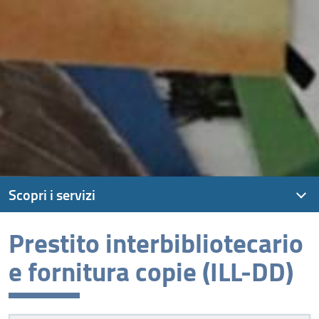
Scopri i servizi
Prestito interbibliotecario
Servizi
e fornitura copie (ILL-DD)
A chi si rivolgono?
Carta dei servizi