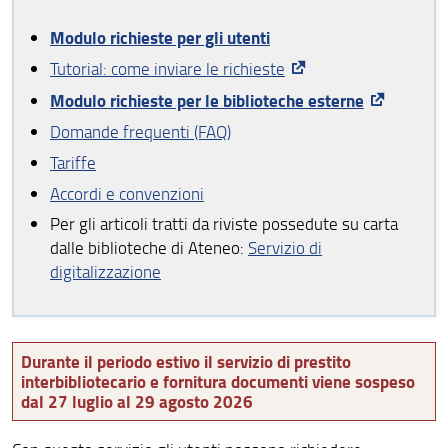
Prestito, consultazione, rinnovo, prenotazione
Modulo richieste per gli utenti
Prestito IntrAteneo con le biblioteche fuori Firenze
Tutorial: come inviare le richieste
Prestito interbibliotecario e fornitura copie (ILL-DD)
Modulo richieste per le biblioteche esterne
Domande frequenti (FAQ)
Scansioni self-service
Tariffe
Richieste di digitalizzazione articoli
Accordi e convenzioni
Assistenza alla ricerca bibliografica
Per gli articoli tratti da riviste possedute su carta
dalle biblioteche di Ateneo:
Servizio di
"Chiedi in biblioteca": informazioni online
digitalizzazione
Corsi per gli utenti
Servizi per utenti con disabilità e DSA
Durante il periodo estivo il servizio di prestito
interbibliotecario e fornitura documenti viene sospeso
Servizi per utenti detenuti
dal 27 luglio al 29 agosto 2026
Consultazione fondi storici e materiali antichi