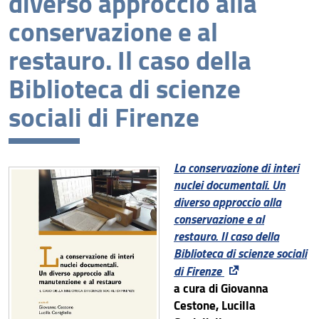
diverso approccio alla
conservazione e al
Ricerca sugli scaffali
restauro. Il caso della
Prestito, consultazione, rinnovo, prenotazione
Biblioteca di scienze
Assistenza alla ricerca bibliografica
sociali di Firenze
Corsi per gli utenti
Fondi e collezioni speciali
La conservazione di interi
Fondi archivistici
nuclei documentali. Un
diverso approccio alla
Wikistazione
conservazione e al
Archivio degli eventi
restauro. Il caso della
Biblioteca di scienze sociali
Pubblicazioni
di Firenze
a cura di Giovanna
Centro di Documentazione Europea
Cestone, Lucilla