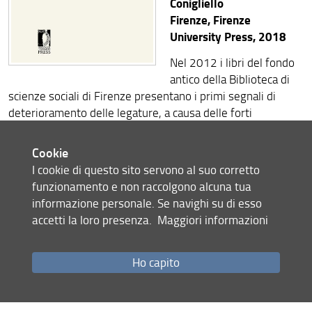
Conigliello
Firenze, Firenze
University Press, 2018
Nel 2012 i libri del fondo
antico della Biblioteca di
scienze sociali di Firenze presentano i primi segnali di
deterioramento delle legature, a causa delle forti
escursioni di temperatura e umidità dell’ambiente di
conservazione.
Cookie
I cookie di questo sito servono al suo corretto
Mentre l’Ateneo realizza un nuovo impianto di
funzionamento e non raccolgono alcuna tua
climatizzazione, la Regione Toscana e i funzionari della
informazione personale. Se navighi su di esso
Biblioteca Nazionale Centrale di Firenze elaborano un
accetti la loro presenza.
Maggiori informazioni
progetto per la messa in sicurezza dell’intero fondo, per
rallentare il processo di deterioramento dei materiali e
prevenire o stabilizzare i danni già presenti.
Ho capito
L’innovativa metodica messa in atto nella Biblioteca è stata
illustrata in un seminario tenuto il 24 novembre 2016