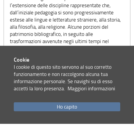
l’estensione delle discipline rappresentate che,
dall’iniziale pedagogia si sono progressivamente
estese alle lingue e letterature straniere, alla storia,
alla filosofia, alla religione. Alcune porzioni del
patrimonio bibliografico, in seguito alle
trasformazioni avvenute negli ultimi tempi nel
Dipartimento, sono state inglobate nella Biblioteca di
Lettere o lo saranno nel prossimo futuro. In
Cookie
occasione del trasloco nella nuova sede è stata
I cookie di questo sito servono al suo corretto
operata una selezione e una ridefinizione della
funzionamento e non raccolgono alcuna tua
collezione per renderla più consona agli attuali
informazione personale. Se navighi su di esso
insegnamenti e profili di ricerca del Dipartimento. Dei
accetti la loro presenza.
Maggiori informazioni
250.000 volumi che costituivano la collezione
dislocata nella sede precedente, in Via del Parione,
caratterizzata da una consistente presenza di testi di
Ho capito
letteratura italiana e straniera, tutti i documenti di
ambito psico-pedagogico e sociologico sono stati
trasferiti nella sede attuale, insieme al materiale di