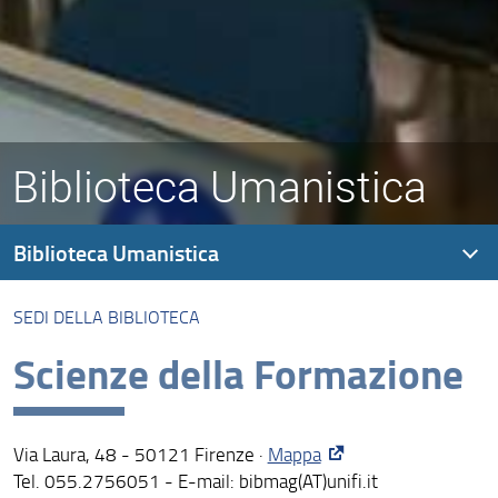
Biblioteca Umanistica
Biblioteca Umanistica
SEDI DELLA BIBLIOTECA
Presentazione
Scienze della Formazione
Sedi della Biblioteca
Organizzazione
Via Laura, 48 - 50121 Firenze ·
Mappa
Prestito, consultazione, rinnovo, prenotazione
Tel. 055.2756051 - E-mail: bibmag(AT)unifi.it