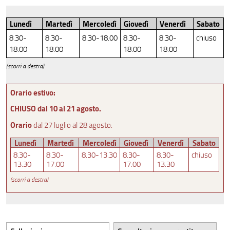
Sezione Rari
Assistenza alla ricerca bibliografica
Lunedì
Martedì
Mercoledì
Giovedì
Venerdì
Sabato
8.30-
8.30-
8.30-18.00
8.30-
8.30-
chiuso
Corsi per gli utenti
18.00
18.00
18.00
18.00
Fondi e collezioni speciali
(scorri a destra)
Fondi archivistici
Orario estivo:
Archivio degli eventi
CHIUSO dal 10 al 21 agosto.
Orario
dal 27 luglio al 28 agosto:
Progetto Brunelleschi
Lunedì
Martedì
Mercoledì
Giovedì
Venerdì
Sabato
Biblioteca Crocetti
8.30-
8.30-
8.30-13.30
8.30-
8.30-
chiuso
13.30
17.00
17.00
13.30
(scorri a destra)