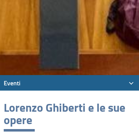
Eventi
Lista eventi
Lorenzo Ghiberti e le sue
Eventi e mostre
opere